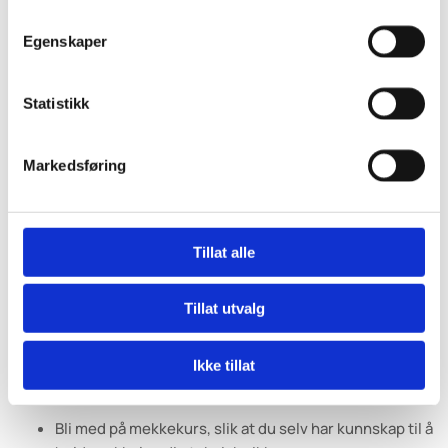
Vi er sosiale og vil gjerne ha deg med «In the
sisterhood»
Egenskaper
WIMA Norway er medlem av WIMA International,
spredt på 4 kontinent i 40 land
Statistikk
Gjennom WIMA får du venner over hele verden og kan
treffe kjente, hvor enn du er på tur
Markedsføring
Vi har kjøregrupper over hele Norge og kjører like
gjerne langt som kort
Tillat alle
Du kan bli med på våre lokale rustløserkurs eller våre
førerutviklingskurs på KNA Sokndal, Våler eller Arctic
Tillat utvalg
Circle Raceway
Når det ikke er MC-sesong, arrangerer vi foredrag til
Ikke tillat
inspirasjon og informasjon
Bli med på mekkekurs, slik at du selv har kunnskap til å