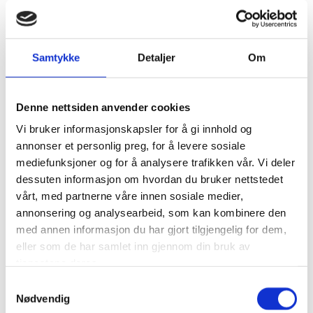
WIMA Vestfold og Telemark
WIMA Buskerud
Samtykke
Detaljer
Om
WIMA Oslo/Akershus
WIMA Østfold
Denne nettsiden anvender cookies
WIMA Vest
Vi bruker informasjonskapsler for å gi innhold og
annonser et personlig preg, for å levere sosiale
WIMA Rogaland
mediefunksjoner og for å analysere trafikken vår. Vi deler
dessuten informasjon om hvordan du bruker nettstedet
WIMA Haugalandet
vårt, med partnerne våre innen sosiale medier,
annonsering og analysearbeid, som kan kombinere den
WIMA Sør
med annen informasjon du har gjort tilgjengelig for dem,
Fakta om WIMA:
eller som de har samlet inn gjennom din bruk av
tjenestene deres.
WIMA Norway er en ikke kommersiell organisasjon
Samtykkevalg
drevet av jenter for jenter på motorsykkel
Nødvendig