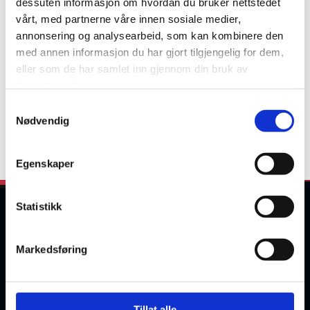
dessuten informasjon om hvordan du bruker nettstedet
vårt, med partnerne våre innen sosiale medier,
annonsering og analysearbeid, som kan kombinere den
med annen informasjon du har gjort tilgjengelig for dem,
eller som de har samlet inn gjennom din bruk av
tjenestene deres.
Samtykkevalg
Nødvendig
Egenskaper
Statistikk
Markedsføring
LEKS Motor AS
Olav Ingstads vei 1

Tillat alle