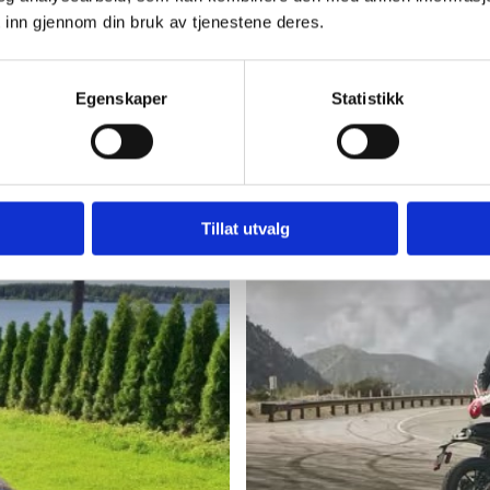
e, og opplev ekte
 inn gjennom din bruk av tjenestene deres.
fra @biker.kost og
n.
Egenskaper
Statistikk
Tillat utvalg