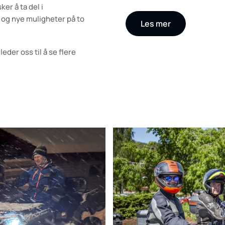
er å ta del i
 og nye muligheter på to
Les mer
der oss til å se flere