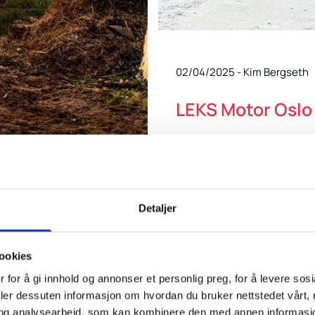
02/04/2025
-
Kim Bergseth
LEKS Motor Oslo
LEKS Motor Oslo søker nye me
både ungdom og voksne – eks
med på laget!
0 Kommentarer
Detaljer
Les mer
erer til en
ookies
Am ATV og UTV på
 for å gi innhold og annonser et personlig preg, for å levere sos
ør de nyeste
deler dessuten informasjon om hvordan du bruker nettstedet vårt,
og analysearbeid, som kan kombinere den med annen informasjon d