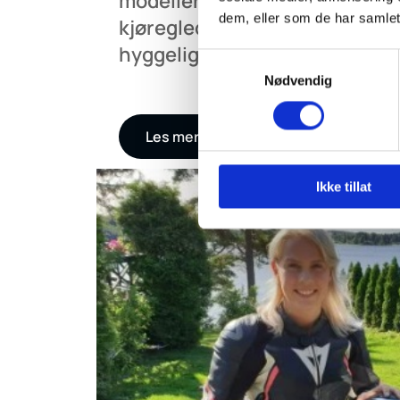
modellene, møt erfarne bruker
dem, eller som de har samlet
kjøreglede – toppet med pizza 
hyggelig stemning rundt grille
Samtykkevalg
Nødvendig
Les mer
Ikke tillat