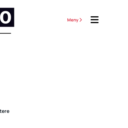
Meny

tere