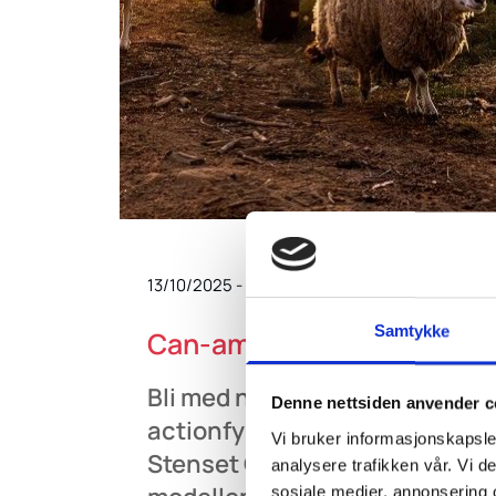
13/10/2025
-
Kim Bergseth
Samtykke
Can-am Demodag 22.10.25
Bli med når LEKS Motor AS invit
Denne nettsiden anvender c
actionfylt demodag med Can-
Vi bruker informasjonskapsler
Stenset Gård i Asker! Prøvekj
analysere trafikken vår. Vi 
sosiale medier, annonsering 