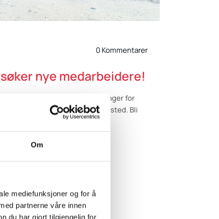
0 Kommentarer
 søker nye medarbeidere!
darbeidere! Vi har ledige stillinger for
trahjelp, sesongarbeid og verksted. Bli
Om
iale mediefunksjoner og for å
 med partnerne våre innen
u har gjort tilgjengelig for