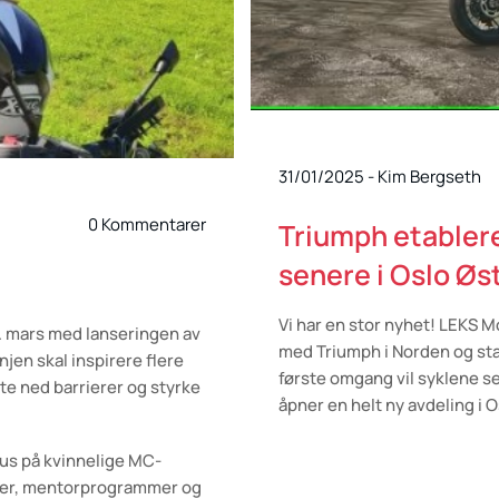
31/01/2025
-
Kim Bergseth
0 Kommentarer
Triumph etablere
senere i Oslo Øs
Vi har en stor nyhet! LEKS M
. mars med lanseringen av
med Triumph i Norden og star
en skal inspirere flere
første omgang vil syklene sel
yte ned barrierer og styrke
åpner en helt ny avdeling i O
us på kvinnelige MC-
dager, mentorprogrammer og