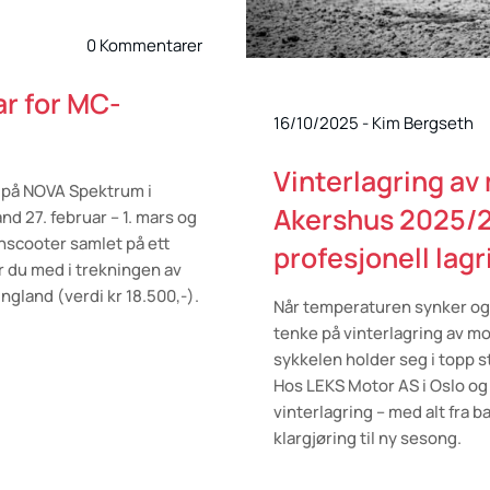
0 Kommentarer
ar for MC-
16/10/2025
-
Kim Bergseth
Vinterlagring av
 på NOVA Spektrum i
Akershus 2025/2
and 27. februar – 1. mars og
nscooter samlet på ett
profesjonell lag
r du med i trekningen av
England (verdi kr 18.500,-).
Når temperaturen synker og 
tenke på vinterlagring av mot
sykkelen holder seg i topp s
Hos LEKS Motor AS i Oslo og 
vinterlagring – med alt fra ba
klargjøring til ny sesong.